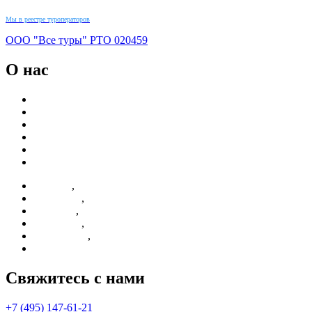
Мы в реестре туроператоров
ООО "Все туры"
РТО
020459
О нас
Новости
Реквизиты
Контакты
Партнерам
О компании
Отзывы
,
Новости
,
Реквизиты
,
Контакты
,
Партнерам
,
О компании
Отзывы
Свяжитесь с нами
+7 (495) 147-61-21