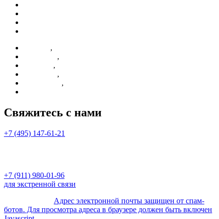
Контакты
Партнерам
О компании
Отзывы
,
Новости
,
Реквизиты
,
Контакты
,
Партнерам
,
О компании
Отзывы
Свяжитесь с нами
+7 (495) 147-61-21
c 10:00 до 20:00 с ПН по ПТ,
СБ и ВС выходные
+7 (911) 980-01-96
для экстренной связи
для туристов -
Адрес электронной почты защищен от спам-
ботов. Для просмотра адреса в браузере должен быть включен
Javascript.