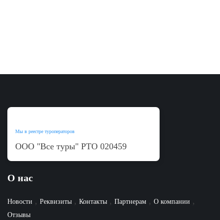
Мы в реестре туроператоров
ООО "Все туры"
РТО
020459
О нас
,
,
,
,
,
Новости
Реквизиты
Контакты
Партнерам
О компании
Отзывы