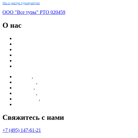
Мы в реестре туроператоров
ООО "Все туры"
РТО
020459
О нас
Новости
Реквизиты
Контакты
Партнерам
О компании
Отзывы
,
Новости
,
Реквизиты
,
Контакты
,
Партнерам
,
О компании
Отзывы
Свяжитесь с нами
+7 (495) 147-61-21