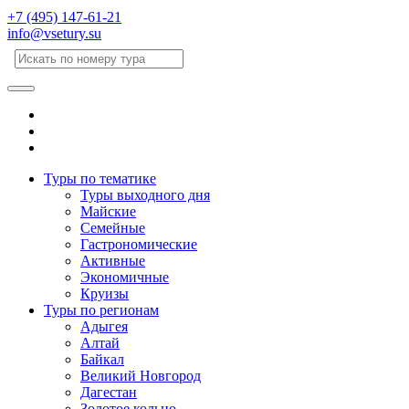
+7 (495) 147-61-21
info@vsetury.su
Туры по тематике
Туры выходного дня
Майские
Семейные
Гастрономические
Активные
Экономичные
Круизы
Туры по регионам
Адыгея
Алтай
Байкал
Великий Новгород
Дагестан
Золотое кольцо