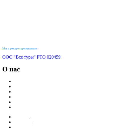
Мы в реестре туроператоров
ООО "Все туры"
РТО
020459
О нас
Новости
Реквизиты
Контакты
Партнерам
О компании
Отзывы
,
Новости
,
Реквизиты
,
Контакты