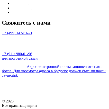
,
Партнерам
,
О компании
Отзывы
Свяжитесь с нами
+7 (495) 147-61-21
c 10:00 до 20:00 с ПН по ПТ,
СБ и ВС выходные
+7 (911) 980-01-96
для экстренной связи
для туристов -
Адрес электронной почты защищен от спам-
ботов. Для просмотра адреса в браузере должен быть включен
Javascript.
для агентств -
Адрес электронной почты защищен от спам-
ботов. Для просмотра адреса в браузере должен быть включен
Javascript.
© 2023
Все права защищены